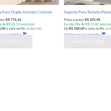
 Para Órgão Acordes Colonial
Suporte Para Teclado/Piano
azo:
R$ 776,26
Preço a prazo:
R$ 205,48
x de R$ 43,13 sem juros
Em até 18x de R$ 11,42 sem jur
0,00
à vista no Pix
Ou
R$ 180,00
à vista no Pix
(12,40% OFF)
(12,
r ao carrinho
Adicionar ao carrinho
S DETALHES
MAIS DETALHES