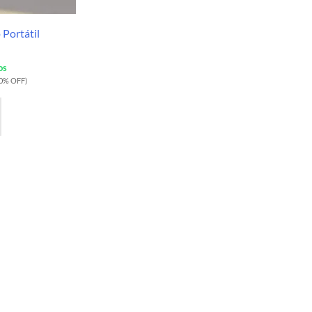
 Portátil
os
40% OFF)