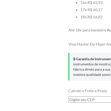
16x
R$ 63,93
17x
R$ 60,17
18x
R$ 56,82
Até 18x para bandeira
A
Visa
Master
Elo
Hiper
A
🔒
Garantia de Instrument
instrumentos de mostruá
fábrica direto para a su
máxima qualidade sonor
Calcule o Frete e Prazo