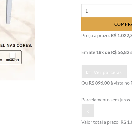
Banco
Para
COMPR
Piano
Com
Preço a prazo:
R$ 1.022,
Regulagem
de
Em até
18x de R$ 56,82
s
Altura
quantidade
Ver parcelas
Ou
R$ 896,00
à vista no 
Parcelamento sem juros
×
Valor total a prazo:
R$ 1.