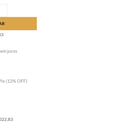
AR
83
em juros
Pix
(12% OFF)
022,83