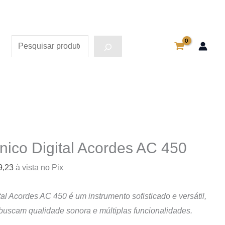
Pesquisa
nico Digital Acordes AC 450
Faixa
9,23
à vista no Pix
de
al Acordes AC 450 é um instrumento sofisticado e versátil,
preço:
buscam qualidade sonora e múltiplas funcionalidades.
R$ 9.458,46