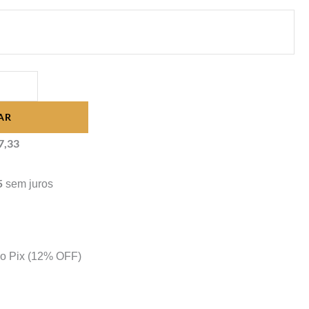
através
R$ 11.089,23
AR
7,33
5
sem juros
no Pix
(12% OFF)
s