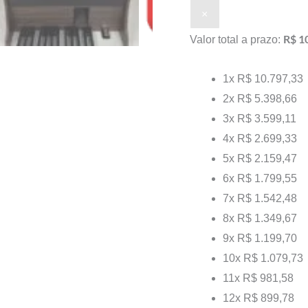
×
R$ 1
Valor total a prazo:
1x
R$ 10.797,33
2x
R$ 5.398,66
3x
R$ 3.599,11
4x
R$ 2.699,33
5x
R$ 2.159,47
6x
R$ 1.799,55
7x
R$ 1.542,48
8x
R$ 1.349,67
9x
R$ 1.199,70
10x
R$ 1.079,73
11x
R$ 981,58
12x
R$ 899,78