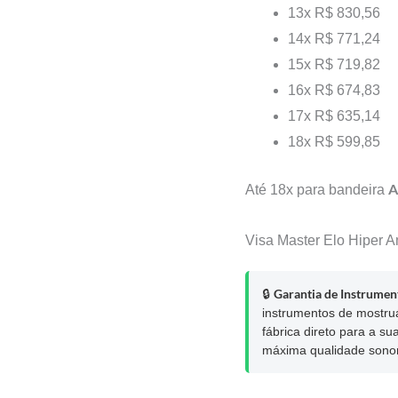
13x
R$ 830,56
14x
R$ 771,24
15x
R$ 719,82
16x
R$ 674,83
17x
R$ 635,14
18x
R$ 599,85
A
Até 18x para bandeira
Visa
Master
Elo
Hiper
A
Garantia de Instrument
🔒
instrumentos de mostru
fábrica direto para a s
máxima qualidade sono