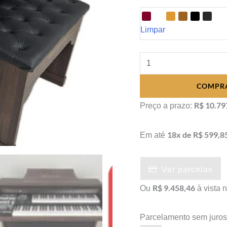
Limpar
Órgão
Eletrônico
COMPR
Digital
Acordes
R$ 10.79
Preço a prazo:
AC
450
18x de R$ 599,8
Em até
quantidade
Ver parcelas
R$ 9.458,46
Ou
à vista 
Parcelamento sem juro