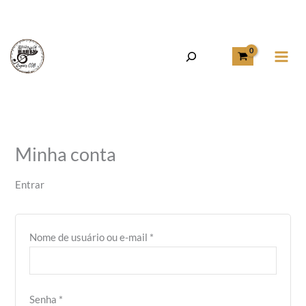
Pesquisa
Ir
para
o
Minha conta
conteúdo
Entrar
Obrigatório
Nome de usuário ou e-mail
*
Obrigatório
Senha
*