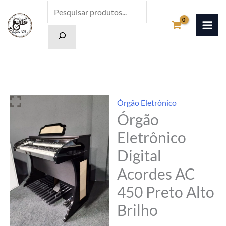
Ir
Pesquisa
para
o
conteúdo
Órgão Eletrônico
Órgão
Eletrônico
Digital
Acordes AC
450 Preto Alto
Brilho