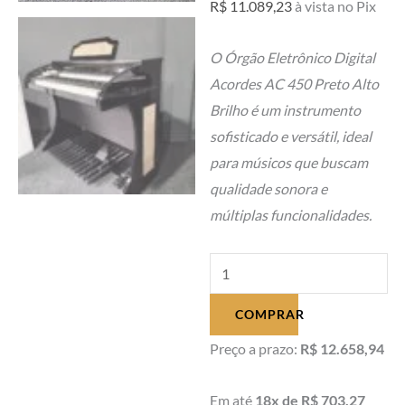
R$
11.089,23
à vista no Pix
O Órgão Eletrônico Digital
Acordes AC 450 Preto Alto
Brilho é um instrumento
sofisticado e versátil, ideal
para músicos que buscam
qualidade sonora e
múltiplas funcionalidades.
Órgão
Eletrônico
COMPRAR
Digital
Acordes
Preço a prazo:
R$ 12.658,94
AC
450
Em até
18x de R$ 703,27