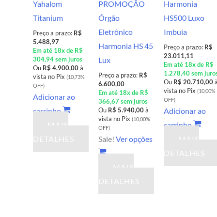
Yahalom
PROMOÇÃO
Harmonia
Titanium
Órgão
HS500 Luxo
Eletrônico
Imbuia
Preço a prazo:
R$
5.488,97
Harmonia HS 45
Preço a prazo:
R$
Em até 18x de R$
23.011,11
304,94 sem juros
Lux
Em até 18x de R$
Ou
R$ 4.900,00
à
1.278,40 sem juro
Preço a prazo:
R$
vista no Pix
(10,73%
Ou
R$ 20.710,00
6.600,00
OFF)
vista no Pix
(10,00%
Em até 18x de R$
Adicionar ao
OFF)
366,67 sem juros
carrinho
Ou
R$ 5.940,00
à
Adicionar ao
vista no Pix
(10,00%
MAIS
carrinho
OFF)
DETALHES
Sale!
Ver opções
MAIS
DETALHES
MAIS
Este
DETALHES
produto
tem