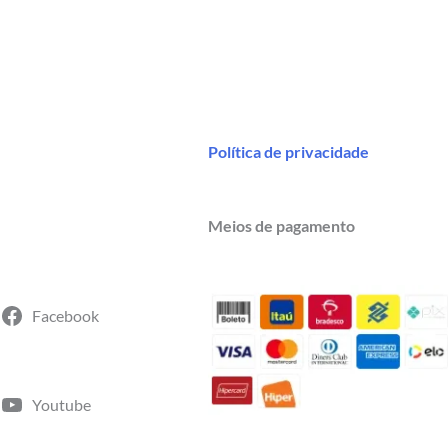
várias
variantes.
As
opções
podem
Política de privacidade
ser
escolhidas
na
Meios de pagamento
página
do
produto
Facebook
Youtube