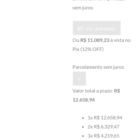
Preto
sem juros
Alto
Brilho
Ver parcelas
quantidade
Ou
R$ 11.089,23
à vista no
Pix
(12% OFF)
Parcelamento sem juros
×
Valor total a prazo:
R$
12.658,94
1x
R$ 12.658,94
2x
R$ 6.329,47
3x
R$ 4.219,65