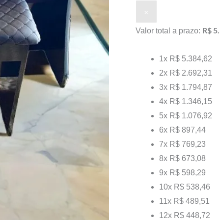
×
R$ 5
Valor total a prazo:
1x
R$ 5.384,62
2x
R$ 2.692,31
3x
R$ 1.794,87
4x
R$ 1.346,15
5x
R$ 1.076,92
6x
R$ 897,44
7x
R$ 769,23
8x
R$ 673,08
9x
R$ 598,29
10x
R$ 538,46
11x
R$ 489,51
12x
R$ 448,72