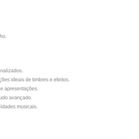
.
ho.
onalizados.
es ideais de timbres e efeitos.
s e apresentações.
studo avançado.
lidades musicais.