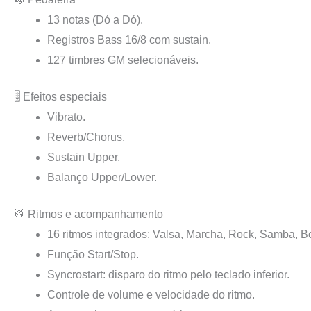
13 notas (Dó a Dó).
Registros Bass 16/8 com sustain.
127 timbres GM selecionáveis.
🎚️ Efeitos especiais
Vibrato.
Reverb/Chorus.
Sustain Upper.
Balanço Upper/Lower.
🥁 Ritmos e acompanhamento
16 ritmos integrados: Valsa, Marcha, Rock, Samba, Bo
Função Start/Stop.
Syncrostart: disparo do ritmo pelo teclado inferior.
Controle de volume e velocidade do ritmo.