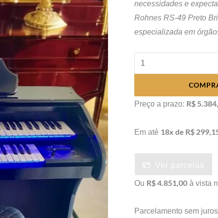
necessidades e expecta
Rohnes RS-49 Preto Br
especializada em órgãos
Órgão
Eletrônico
COMPR
Rohnes
RS-
R$ 5.384
Preço a prazo:
49
Preto
18x de R$ 299,1
Em até
Brilho
quantidade
Ver parcelas
R$ 4.851,00
Ou
à vista 
Parcelamento sem juro