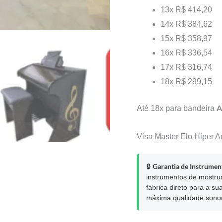
13x
R$ 414,20
14x
R$ 384,62
15x
R$ 358,97
16x
R$ 336,54
17x
R$ 316,74
18x
R$ 299,15
A
Até 18x para bandeira
Visa
Master
Elo
Hiper
A
Garantia de Instrument
🔒
instrumentos de mostru
fábrica direto para a s
máxima qualidade sono