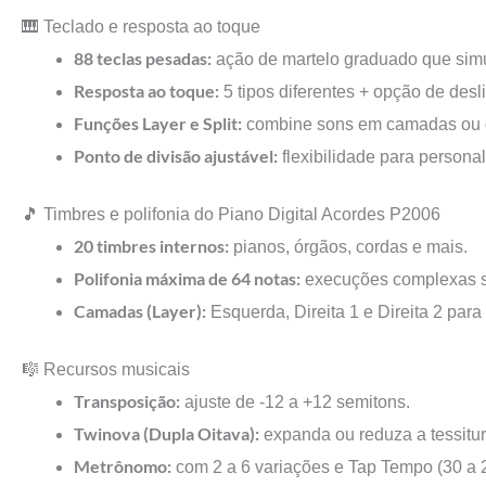
🎹 Teclado e resposta ao toque
88 teclas pesadas:
ação de martelo graduado que simu
Resposta ao toque:
5 tipos diferentes + opção de desl
Funções Layer e Split:
combine sons em camadas ou d
Ponto de divisão ajustável:
flexibilidade para persona
🎵 Timbres e polifonia do Piano Digital Acordes P2006
20 timbres internos:
pianos, órgãos, cordas e mais.
Polifonia máxima de 64 notas:
execuções complexas s
Camadas (Layer):
Esquerda, Direita 1 e Direita 2 para
🎼 Recursos musicais
Transposição:
ajuste de -12 a +12 semitons.
Twinova (Dupla Oitava):
expanda ou reduza a tessitur
Metrônomo:
com 2 a 6 variações e Tap Tempo (30 a