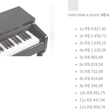
×
R$ 4
Valor total a prazo:
1x
R$ 4.917,45
2x
R$ 2.458,73
3x
R$ 1.639,15
4x
R$ 1.229,36
5x
R$ 983,49
6x
R$ 819,58
7x
R$ 702,49
8x
R$ 614,68
9x
R$ 546,38
10x
R$ 491,75
11x
R$ 447,04
12x
R$ 409,79