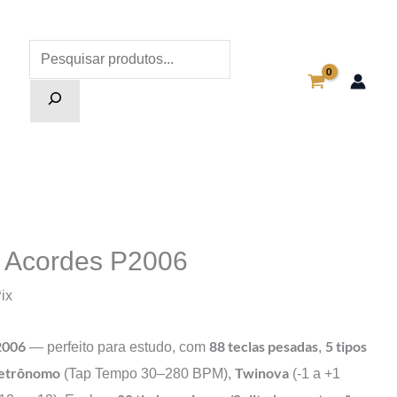
Pesquisa
l Acordes P2006
Pix
2006
88 teclas pesadas
5 tipos
— perfeito para estudo, com
,
etrônomo
Twinova
(Tap Tempo 30–280 BPM),
(-1 a +1