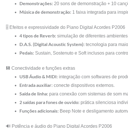
Demonstrações:
20 sons de demonstração + 10 cançõ
Música de demonstração:
1 faixa integrada para inspi
🎚️ Efeitos e expressividade do Piano Digital Acordes P2006
4 tipos de Reverb:
simulação de diferentes ambientes 
D.A.S. (Digital Acoustic System):
tecnologia para maio
Pedais:
Sustain, Sostenuto e Soft inclusos para contro
💾 Conectividade e funções extras
USB Áudio & MIDI:
integração com softwares de prod
Entrada auxiliar:
conecte dispositivos externos.
Saída de linha:
para conexão com sistemas de som ma
2 saídas para fones de ouvido:
prática silenciosa indiv
Funções adicionais:
Beep Note e desligamento automá
🔊 Potência e áudio do Piano Digital Acordes P2006