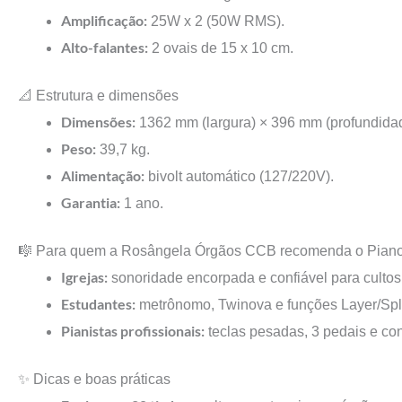
Amplificação:
25W x 2 (50W RMS).
Alto-falantes:
2 ovais de 15 x 10 cm.
📐 Estrutura e dimensões
Dimensões:
1362 mm (largura) × 396 mm (profundidad
Peso:
39,7 kg.
Alimentação:
bivolt automático (127/220V).
Garantia:
1 ano.
🎼 Para quem a Rosângela Órgãos CCB recomenda o Piano 
Igrejas:
sonoridade encorpada e confiável para cultos
Estudantes:
metrônomo, Twinova e funções Layer/Split 
Pianistas profissionais:
teclas pesadas, 3 pedais e co
✨ Dicas e boas práticas