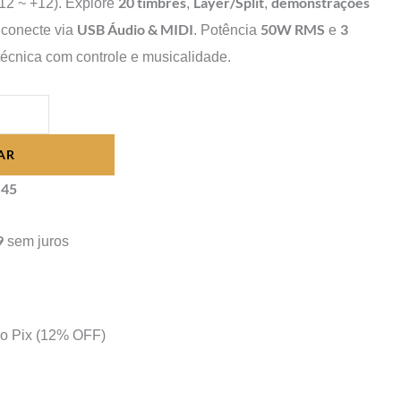
20 timbres
Layer/Split
demonstrações
12 ~ +12). Explore
,
,
USB Áudio & MIDI
50W RMS
3
 conecte via
. Potência
e
técnica com controle e musicalidade.
AR
,45
9
sem juros
no Pix
(12% OFF)
s