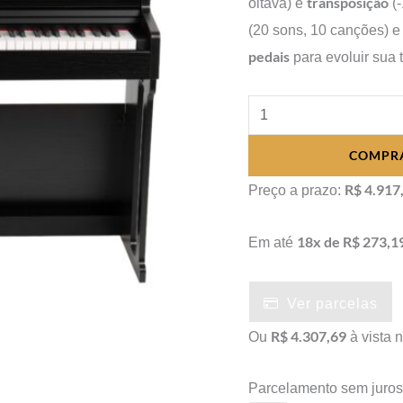
transposição
oitava) e
(-
(20 sons, 10 canções) e
pedais
para evoluir sua 
Piano
Digital
COMPR
Acordes
P2006
R$ 4.917
Preço a prazo:
quantidade
18x de R$ 273,1
Em até
Ver parcelas
R$ 4.307,69
Ou
à vista 
Parcelamento sem juro