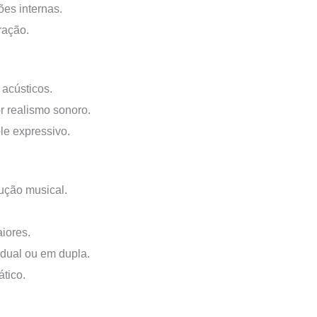
es internas.
ração.
acústicos.
r realismo sonoro.
le expressivo.
ução musical.
iores.
idual ou em dupla.
tico.