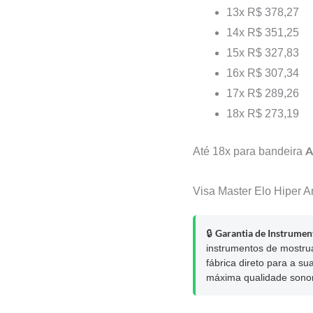
13x
R$ 378,27
14x
R$ 351,25
15x
R$ 327,83
16x
R$ 307,34
17x
R$ 289,26
18x
R$ 273,19
A
Até 18x para bandeira
Visa
Master
Elo
Hiper
A
Garantia de Instrument
🔒
instrumentos de mostru
fábrica direto para a s
máxima qualidade sono